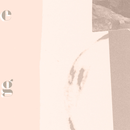
ge
s
ng
t