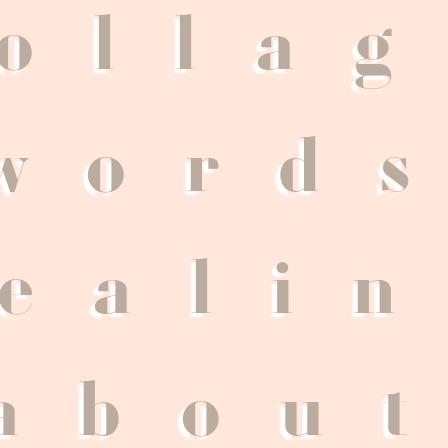
olla
word
eali
abou